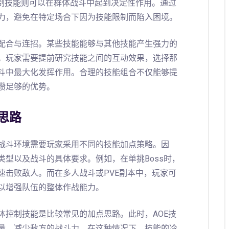
控制技能则可以在群体战斗中起到决定性作用。通过
力，避免在特定场合下因为技能限制而陷入困境。
配合与连招。某些技能能够与其他技能产生强力的
。玩家需要提前研究技能之间的互动效果，选择那
斗中最大化发挥作用。合理的技能组合不仅能够提
攒足够的优势。
思路
战斗环境需要玩家采用不同的技能加点策略。因
型以及战斗的具体要求。例如，在单挑Boss时，
速击败敌人。而在多人战斗或PVE副本中，玩家可
以增强队伍的整体作战能力。
体控制技能是比较常见的加点思路。此时，AOE技
量，减少敌方的战斗力。在这种情况下，技能的冷