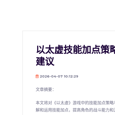
以太虚技能加点策
建议
2026-04-07 10:12:29
文章摘要：
本文将对《以太虚》游戏中的技能加点策略
解和运用技能加点，提高角色的战斗能力和