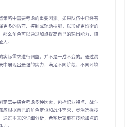
点策略中需要考虑的重要因素。如果队伍中已经有
择更多的防守、控制或辅助技能，以形成更均衡的
，那么角色可以通过加点提高自己的输出能力，填
敌人。
的实际需求进行调整，并不是一成不变的。通过灵
景中展现出最强的实力，满足不同阶段、不同环境
制定需要综合考虑多种因素，包括职业特点、战斗
都应根据自己的角色定位和战斗需求，灵活选择技
。通过本文的详细分析，希望玩家能在技能加点的
斗力。