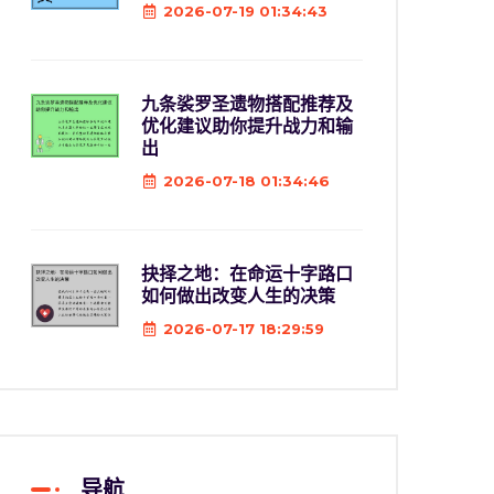
2026-07-19 01:34:43
九条裟罗圣遗物搭配推荐及
优化建议助你提升战力和输
出
2026-07-18 01:34:46
抉择之地：在命运十字路口
如何做出改变人生的决策
2026-07-17 18:29:59
导航