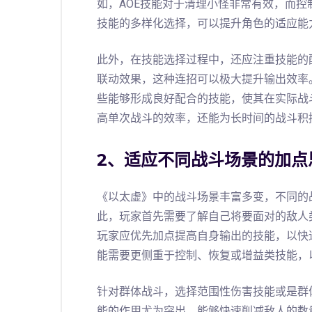
如，AOE技能对于清理小怪非常有效，而
技能的多样化选择，可以提升角色的适应能
此外，在技能选择过程中，还应注重技能的
联动效果，这种连招可以极大提升输出效率
些能够形成良好配合的技能，使其在实际战
高单次战斗的效率，还能为长时间的战斗积
2、适应不同战斗场景的加点
《以太虚》中的战斗场景丰富多变，不同的
此，玩家首先需要了解自己将要面对的敌人类
玩家应优先加点提高自身输出的技能，以快
能需要更侧重于控制、恢复或增益类技能，
针对群体战斗，选择范围性伤害技能或是群
能的作用尤为突出，能够快速削减敌人的数