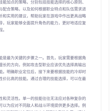
技能加点的策略，分别包括技能选择的核心原则、
与配合策略，以及如何根据职业特点和队伍需求进
析和实用的建议，帮助玩家在游戏中作出更具战略
导，玩家能够全面提升角色的能力，更好地适应复
程。
能是最为关键的步骤之一。首先，玩家需要根据角
擅长的方向，例如攻击型职业应该优先选择高输出
能。明确职业定位后，接下来要根据技能的冷却时
性价比高的技能。通过合理的技能选择，可以在最
性和灵活性。单一的技能往往无法应对各种复杂的
可以为应对不同敌人和战斗环境提供更多选择。例