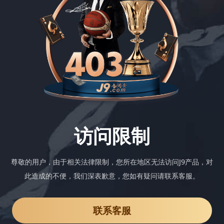
访问限制
尊敬的用户，由于相关法律限制，您所在地区无法访问J9产品，对
此造成的不便，我们深表歉意，您如有疑问请联系客服。
联系客服