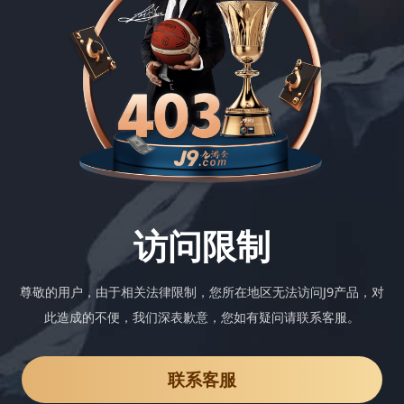
访问限制
尊敬的用户，由于相关法律限制，您所在地区无法访问J9产品，对
此造成的不便，我们深表歉意，您如有疑问请联系客服。
联系客服