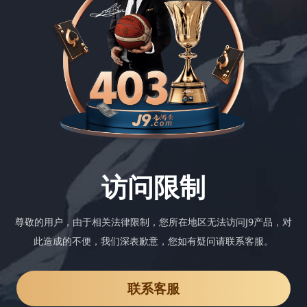
访问限制
尊敬的用户，由于相关法律限制，您所在地区无法访问J9产品，对
此造成的不便，我们深表歉意，您如有疑问请联系客服。
联系客服