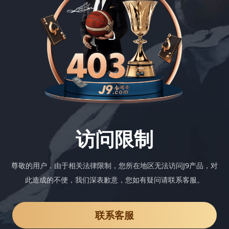
访问限制
尊敬的用户，由于相关法律限制，您所在地区无法访问J9产品，对
此造成的不便，我们深表歉意，您如有疑问请联系客服。
联系客服